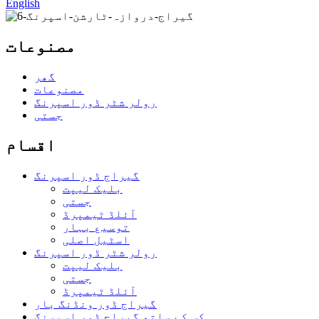
English
مصنوعات
گھر
مصنوعات
رولر شٹر ڈور اسپرنگ
جستی
اقسام
گیراج ڈور اسپرنگ
بلیک لیپت
جستی
آئلڈ ٹیمپرڈ
توسیع بہار
اسٹیل اصلی
رولر شٹر ڈور اسپرنگ
بلیک لیپت
جستی
آئلڈ ٹیمپرڈ
گیراج ڈور ونڈنگ بار
ہکس کے ساتھ گیراج ڈور اسپرنگ