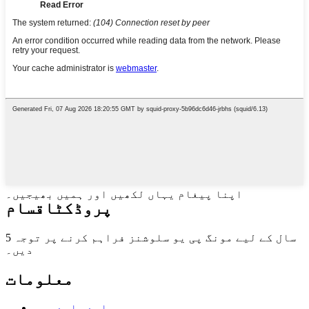
اپنا پیغام یہاں لکھیں اور ہمیں بھیجیں۔
پروڈکٹ
اقسام
5 سال کے لیے مونگ پی یو سلوشنز فراہم کرنے پر توجہ
دیں۔
معلومات
ہمارے بارے میں