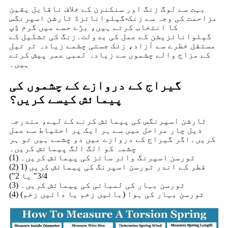
بہت سے لوگ زنگ اور سنکنرن کے خلاف ناقابل یقین
مزاحمت کی وجہ سے زنک-گیلوانائزڈ ٹارشن اسپرنگس
کا انتخاب کرتے ہیں، بڑے حصے میں گرم ڈِپ
گیلوانائزیشن کے عمل کی بدولت۔زنگ کی تشکیل کے
مستقل خطرے سے آزاد، زنک جستی چشمے زیادہ تر تیل
کے مزاج والے چشموں سے زیادہ لمبی عمر پیش کرتے
ہیں۔
گیراج کے دروازے کے چشموں کی
پیمائش کیسے کریں؟
ٹارشن اسپرنگس کی پیمائش کرنے کے لیے، مندرجہ
ذیل چار مراحل میں سے ہر ایک پر احتیاط سے عمل
کریں۔اگر گیراج کے دروازے میں دو چشمے ہیں تو ہر
چشمہ کو الگ الگ پیمائش کریں۔
(1) ٹورسن اسپرنگ وائر سائز کی پیمائش کریں۔
(2) قطر کے اندر ٹورسن اسپرنگ کی پیمائش کریں (1
3/4" یا 2")
(3) ٹورسن بہار کی لمبائی کی پیمائش کریں۔
(4) ٹورسن بہار کی ہوا (بائیں زخم یا دائیں زخم)