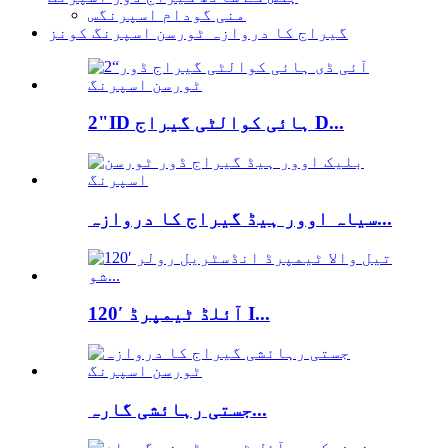
منی گودام اسپرنگس
گیراج کا دروازہ ٹورسن اسپرنگ کونز
2"ID ہائی کوالٹی گیراج D...
سیاہ اوور ہیڈ گیراج کا دروازہ...
120′ آئلڈ ٹیمپرڈ I...
جستی رہائشی گارہ...