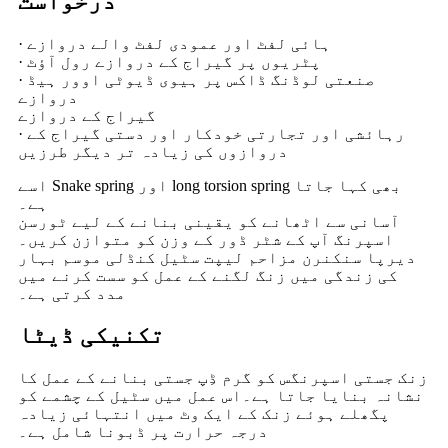
درخواست
· ہائی لفٹ اور عمودی لفٹ والے دروازے
· پٹریوں پر گیراج کے دروازے رول آؤٹ
· صنعتی لوڈنگ ڈاکس پر ہیوی ڈیوٹی اوور ہیڈ
دروازے
گیراج کے دروازے
· رہائشی اور تجارتی خودکار اور دستی گیراج کے
دروازوں کی زیادہ تر دیگر طرزیں
اسے Snake spring اور long torsion spring بھی کہا جاتا
ہے۔
آسانی سے اٹھانے کو یقینی بنانے کے لیے ٹورسن
اسپرنگ آپ کے شٹر ڈور کے وزن کو متوازن کریں۔
دیرپا سنکنرن مزاحم لیپت سٹیل کنڈلی موسم بہار
کی زندگی میں زنگ لگنے کے عمل کو سست کرنے میں
مدد کرتی ہے۔
تکنیکی ڈیٹا
زنک جستی اسپرنگس کو گرم ڈِپ جستی بنانے کے عمل کا
نشانہ بنایا جاتا ہے۔اس عمل میں سٹیل کے چشمے کو
پگھلے ہوئے زنک کے ایک وٹ میں انتہائی زیادہ
درجہ حرارت پر ڈبونا شامل ہے۔