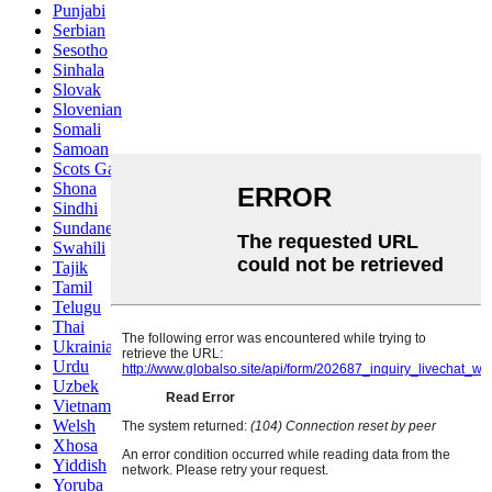
Punjabi
Serbian
Sesotho
Sinhala
Slovak
Slovenian
Somali
Samoan
Scots Gaelic
Shona
Sindhi
Sundanese
Swahili
Tajik
Tamil
Telugu
Thai
Ukrainian
Urdu
Uzbek
Vietnamese
Welsh
Xhosa
Yiddish
Yoruba