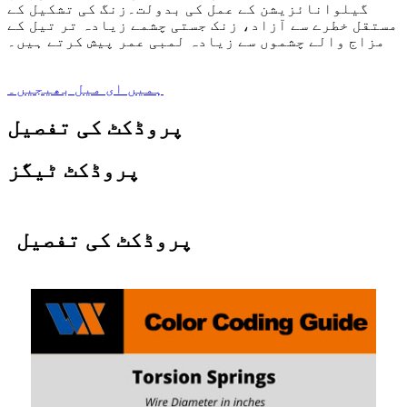
گیلوانائزیشن کے عمل کی بدولت۔زنگ کی تشکیل کے
مستقل خطرے سے آزاد، زنک جستی چشمے زیادہ تر تیل کے
مزاج والے چشموں سے زیادہ لمبی عمر پیش کرتے ہیں۔
ہمیں ای میل بھیجیں۔
پروڈکٹ کی تفصیل
پروڈکٹ ٹیگز
پروڈکٹ کی تفصیل