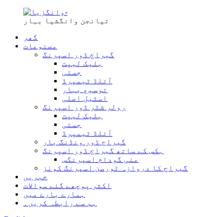
تیانجن وانگشیا بہار
گھر
مصنوعات
گیراج ڈور اسپرنگ
بلیک لیپت
جستی
آئلڈ ٹیمپرڈ
توسیع بہار
اسٹیل اصلی
رولر شٹر ڈور اسپرنگ
بلیک لیپت
جستی
آئلڈ ٹیمپرڈ
گیراج ڈور ونڈنگ بار
ہکس کے ساتھ گیراج ڈور اسپرنگ
منی گودام اسپرنگس
گیراج کا دروازہ ٹورسن اسپرنگ کونز
خبریں
اکثر پوچھے گئے سوالات
ہمارے بارے میں
ہم سے رابطہ کریں۔