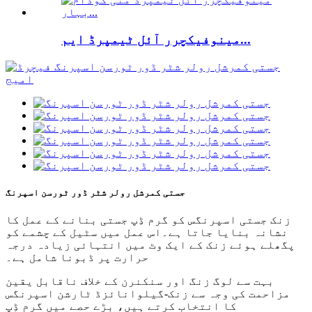
مینوفیکچرر آئل ٹیمپرڈ ایم...
جستی کمرشل رولر شٹر ڈور ٹورسن اسپرنگ
زنک جستی اسپرنگس کو گرم ڈِپ جستی بنانے کے عمل کا
نشانہ بنایا جاتا ہے۔اس عمل میں سٹیل کے چشمے کو
پگھلے ہوئے زنک کے ایک وٹ میں انتہائی زیادہ درجہ
حرارت پر ڈبونا شامل ہے۔
بہت سے لوگ زنگ اور سنکنرن کے خلاف ناقابل یقین
مزاحمت کی وجہ سے زنک-گیلوانائزڈ ٹارشن اسپرنگس
کا انتخاب کرتے ہیں، بڑے حصے میں گرم ڈِپ