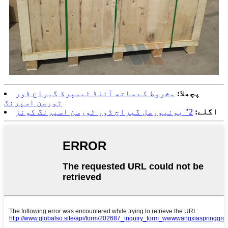
پچھلا:
مخروط کے ساتھ آئلڈ ٹیمپرڈ گیراج ڈور
ٹورسن اسپرنگ
اگلے:
2" یونیورسل گیراج ڈور ٹورسن اسپرنگ کونز