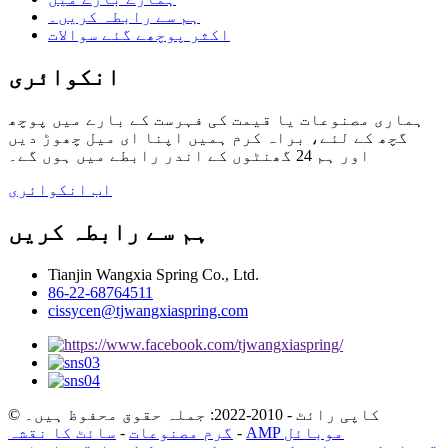
ہم سے رابطہ کریں۔
اکثر پوچھے گئے سوالات
انکوائری
ہماری مصنوعات یا قیمت کی فہرست کے بارے میں پوچھ
گچھ کے لئے، براہ کرم ہمیں اپنا ای میل چھوڑ دیں
اور ہم 24 گھنٹوں کے اندر رابطے میں ہوں گے۔
اب انکوائری
ہم سے رابطہ کریں
Tianjin Wangxia Spring Co., Ltd.
86-22-68764511
cissycen@tjwangxiaspring.com
© کاپی رائٹ - 2010-2022: جملہ حقوق محفوظ ہیں۔
AMP موبائل
-
گرم مصنوعات
-
سائٹ کا نقشہ