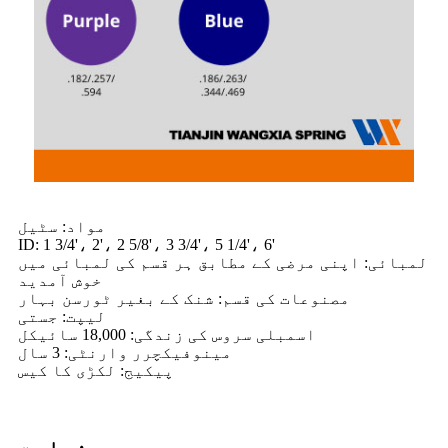
مواد: سٹیل
ID: 1 3/4'، 2'، 2 5/8'، 3 3/4'، 5 1/4'، 6'
لمبائی: اپنی مرضی کے مطابق ہر قسم کی لمبائی میں
خوش آمدید
مصنوعات کی قسم: شنک کے بغیر ٹورسن بہار
لیپت: جستی
اسمبلی سروس کی زندگی: 18,000 سائیکل
مینوفیکچرر وارنٹی: 3 سال
پیکیج: لکڑی کا کیس