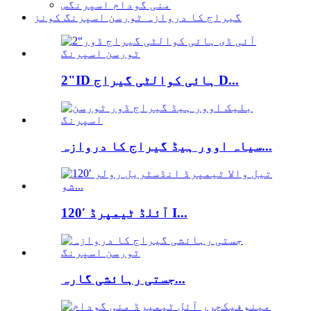
منی گودام اسپرنگس
گیراج کا دروازہ ٹورسن اسپرنگ کونز
2"ID ہائی کوالٹی گیراج D...
سیاہ اوور ہیڈ گیراج کا دروازہ...
120′ آئلڈ ٹیمپرڈ I...
جستی رہائشی گارہ...