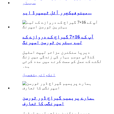
مینوفیکچرر آئل ٹیمپرڈ ایم...
آپ کے 16×7 گیراج کے دروازے کے
لیے بہترین ٹورسن اسپرنگ
دیرپا سنکنرن مزاحم لیپت اسٹیل
کنڈلی موسم بہار کی زندگی میں زنگ
لگنے کے عمل کو سست کرنے میں مدد کرتی
ہے۔
انکوائری
تفصیل
ہمارے پریمیم گیراج ڈور ٹورسن
اسپرنگس کا تعارف
دیرپا سنکنرن مزاحم لیپت اسٹیل