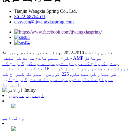
Tianjin Wangxia Spring Co., Ltd.
86-22-68764511
cissycen@tjwangxiaspring.com
© کاپی رائٹ - 2010-2022: جملہ حقوق محفوظ ہیں۔
AMP موبائل
-
گرم مصنوعات
-
سائٹ کا نقشہ
جستی گیراج کا دروازہ ٹورسن اسپرنگس
,
گیراج کے
دروازے کے چشموں کو تبدیل کرنا
,
16 فٹ گیراج دروازے
کی بہار کی تبدیلی
,
225 ٹورسن اسپرنگ
,
گیراج کے
دروازے کے لیے ٹورسن اسپرنگ شافٹ
,
گیراج ڈور
,
اسپرنگ
ای میل بھیجیں
واٹس ایپ