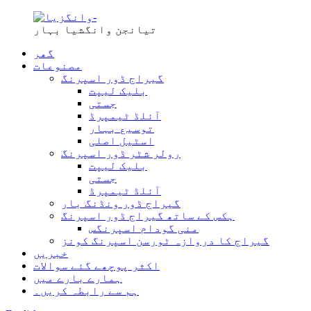
تیانجن وانگشیا بہار
گھر
مصنوعات
گیراج ڈور اسپرنگ
بلیک لیپت
جستی
آئلڈ ٹیمپرڈ
توسیع بہار
اسٹیل اصلی
رولر شٹر ڈور اسپرنگ
بلیک لیپت
جستی
آئلڈ ٹیمپرڈ
گیراج ڈور ونڈنگ بار
ہکس کے ساتھ گیراج ڈور اسپرنگ
منی گودام اسپرنگس
گیراج کا دروازہ ٹورسن اسپرنگ کونز
خبریں
اکثر پوچھے گئے سوالات
ہمارے بارے میں
ہم سے رابطہ کریں۔