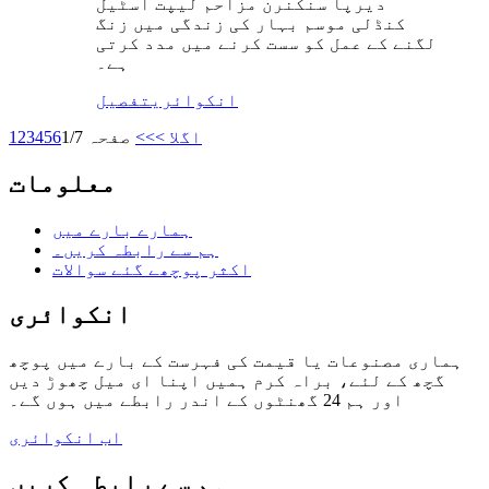
دیرپا سنکنرن مزاحم لیپت اسٹیل
کنڈلی موسم بہار کی زندگی میں زنگ
لگنے کے عمل کو سست کرنے میں مدد کرتی
ہے۔
انکوائری
تفصیل
اگلا >
>>
صفحہ 1/7
6
5
4
3
2
1
معلومات
ہمارے بارے میں
ہم سے رابطہ کریں۔
اکثر پوچھے گئے سوالات
انکوائری
ہماری مصنوعات یا قیمت کی فہرست کے بارے میں پوچھ
گچھ کے لئے، براہ کرم ہمیں اپنا ای میل چھوڑ دیں
اور ہم 24 گھنٹوں کے اندر رابطے میں ہوں گے۔
اب انکوائری
ہم سے رابطہ کریں