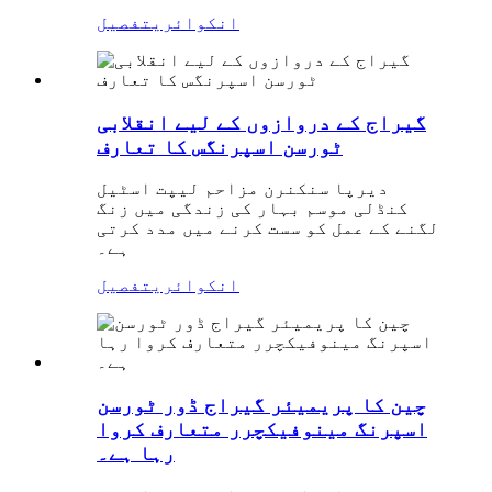
انکوائری
تفصیل
گیراج کے دروازوں کے لیے انقلابی
ٹورسن اسپرنگس کا تعارف
دیرپا سنکنرن مزاحم لیپت اسٹیل
کنڈلی موسم بہار کی زندگی میں زنگ
لگنے کے عمل کو سست کرنے میں مدد کرتی
ہے۔
انکوائری
تفصیل
چین کا پریمیئر گیراج ڈور ٹورسن
اسپرنگ مینوفیکچرر متعارف کروا
رہا ہے۔