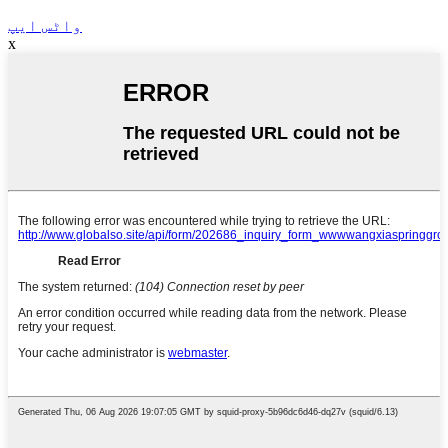
واٹس ایپ
x