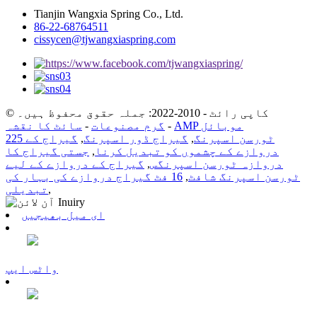
Tianjin Wangxia Spring Co., Ltd.
86-22-68764511
cissycen@tjwangxiaspring.com
© کاپی رائٹ - 2010-2022: جملہ حقوق محفوظ ہیں۔
AMP موبائل
-
گرم مصنوعات
-
سائٹ کا نقشہ
225 ٹورسن اسپرنگ
,
گیراج ڈور اسپرنگ
,
گیراج کے
دروازے کے چشموں کو تبدیل کرنا
,
جستی گیراج کا
دروازہ ٹورسن اسپرنگس
,
گیراج کے دروازے کے لیے
ٹورسن اسپرنگ شافٹ
,
16 فٹ گیراج دروازے کی بہار کی
,
تبدیلی
ای میل بھیجیں
واٹس ایپ