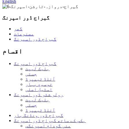
English
گیراج ڈور اسپرنگ
گھر
مصنوعات
گیراج ڈور اسپرنگ
اقسام
گیراج ڈور اسپرنگ
بلیک لیپت
جستی
آئلڈ ٹیمپرڈ
توسیع بہار
اسٹیل اصلی
رولر شٹر ڈور اسپرنگ
بلیک لیپت
جستی
آئلڈ ٹیمپرڈ
گیراج ڈور ونڈنگ بار
ہکس کے ساتھ گیراج ڈور اسپرنگ
منی گودام اسپرنگس