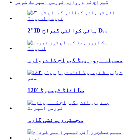
گیراج کا دروازہ ٹورسن اسپرنگ کونز
2"ID ہائی کوالٹی گیراج D...
سیاہ اوور ہیڈ گیراج کا دروازہ...
120′ آئلڈ ٹیمپرڈ I...
جستی رہائشی گارہ...