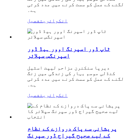
لگنے کے عمل کو سست کرنے میں مدد کرتی
ہے۔
انکوائری
تفصیل
ٹاپ ڈور اسپرنگ اوور ہیڈ ڈور
اسپرنگس سپلائر
دیرپا سنکنرن مزاحم لیپت اسٹیل
کنڈلی موسم بہار کی زندگی میں زنگ
لگنے کے عمل کو سست کرنے میں مدد کرتی
ہے۔
انکوائری
تفصیل
پریشانی سے پاک دروازے کے نظام
کے لیے صحیح گیراج ڈور سپرنگ