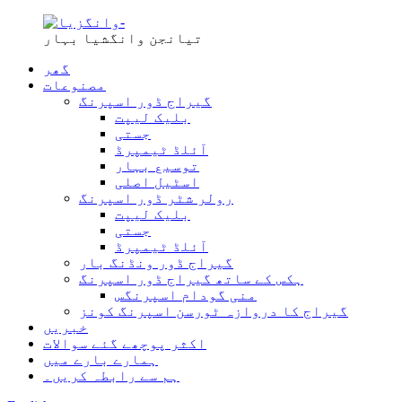
تیانجن وانگشیا بہار
گھر
مصنوعات
گیراج ڈور اسپرنگ
بلیک لیپت
جستی
آئلڈ ٹیمپرڈ
توسیع بہار
اسٹیل اصلی
رولر شٹر ڈور اسپرنگ
بلیک لیپت
جستی
آئلڈ ٹیمپرڈ
گیراج ڈور ونڈنگ بار
ہکس کے ساتھ گیراج ڈور اسپرنگ
منی گودام اسپرنگس
گیراج کا دروازہ ٹورسن اسپرنگ کونز
خبریں
اکثر پوچھے گئے سوالات
ہمارے بارے میں
ہم سے رابطہ کریں۔