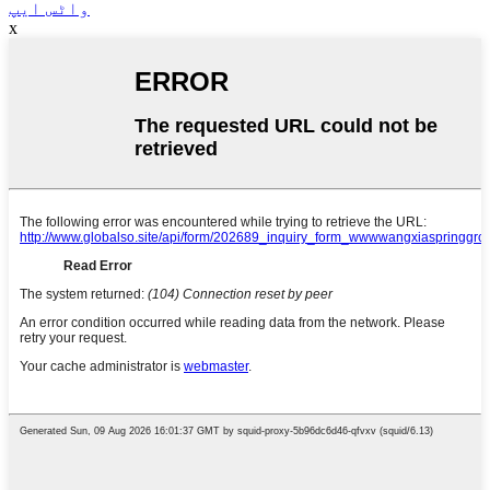
واٹس ایپ
x