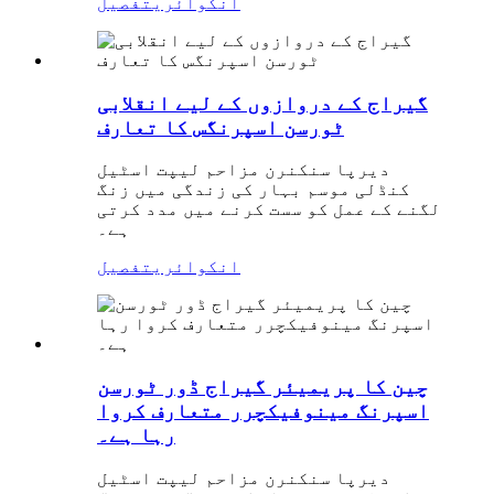
انکوائری
تفصیل
گیراج کے دروازوں کے لیے انقلابی
ٹورسن اسپرنگس کا تعارف
دیرپا سنکنرن مزاحم لیپت اسٹیل
کنڈلی موسم بہار کی زندگی میں زنگ
لگنے کے عمل کو سست کرنے میں مدد کرتی
ہے۔
انکوائری
تفصیل
چین کا پریمیئر گیراج ڈور ٹورسن
اسپرنگ مینوفیکچرر متعارف کروا
رہا ہے۔
دیرپا سنکنرن مزاحم لیپت اسٹیل