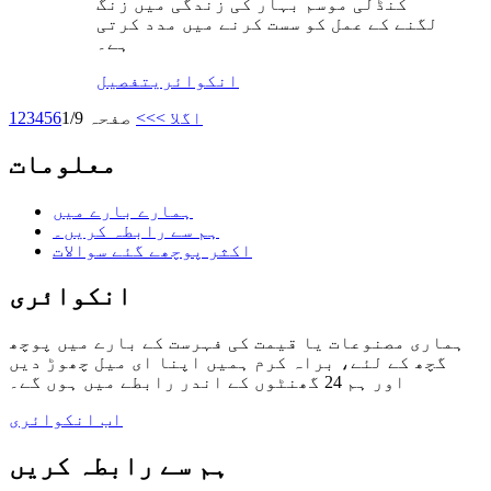
کنڈلی موسم بہار کی زندگی میں زنگ
لگنے کے عمل کو سست کرنے میں مدد کرتی
ہے۔
انکوائری
تفصیل
اگلا >
>>
صفحہ 1/9
6
5
4
3
2
1
معلومات
ہمارے بارے میں
ہم سے رابطہ کریں۔
اکثر پوچھے گئے سوالات
انکوائری
ہماری مصنوعات یا قیمت کی فہرست کے بارے میں پوچھ
گچھ کے لئے، براہ کرم ہمیں اپنا ای میل چھوڑ دیں
اور ہم 24 گھنٹوں کے اندر رابطے میں ہوں گے۔
اب انکوائری
ہم سے رابطہ کریں