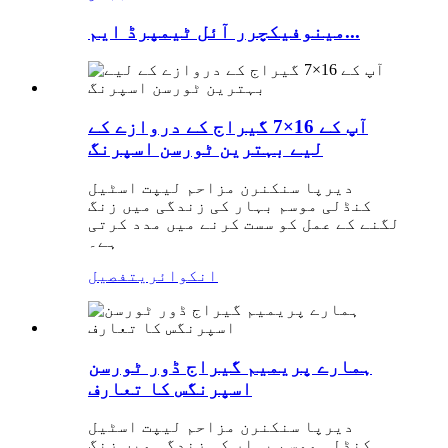
مینوفیکچرر آئل ٹیمپرڈ ایم...
آپ کے 16×7 گیراج کے دروازے کے
لیے بہترین ٹورسن اسپرنگ
دیرپا سنکنرن مزاحم لیپت اسٹیل
کنڈلی موسم بہار کی زندگی میں زنگ
لگنے کے عمل کو سست کرنے میں مدد کرتی
ہے۔
انکوائری
تفصیل
ہمارے پریمیم گیراج ڈور ٹورسن
اسپرنگس کا تعارف
دیرپا سنکنرن مزاحم لیپت اسٹیل
کنڈلی موسم بہار کی زندگی میں زنگ